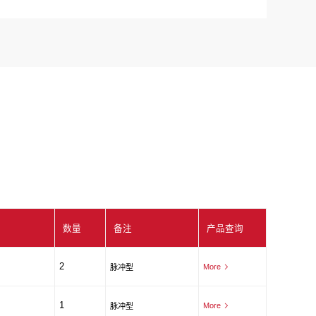
数量
备注
产品查询
2
More
脉冲型
1
More
脉冲型