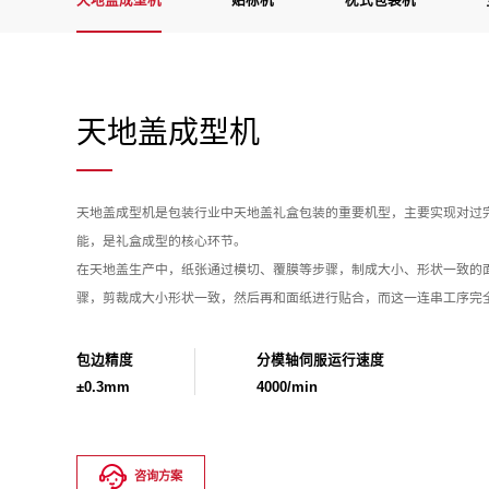
天地盖成型机
贴标机
枕式包装机
天地盖成型机
天地盖成型机是包装行业中天地盖礼盒包装的重要机型，主要实现对过
能，是礼盒成型的核心环节。
在天地盖生产中，纸张通过模切、覆膜等步骤，制成大小、形状一致的
骤，剪裁成大小形状一致，然后再和面纸进行贴合，而这一连串工序完
包边精度
分模轴伺服运行速度
±0.3mm
4000/min
咨询方案