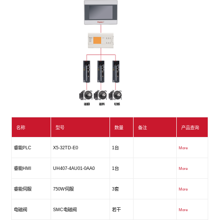
名称
型号
数量
备注
产品查询
睿能PLC
X5-32TD-E0
1台
More
睿能HMI
UH407-4AU01-0AA0
1台
More
睿能伺服
750W伺服
3套
More
电磁阀
SMC电磁阀
若干
More