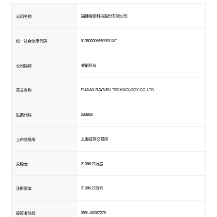
福建睿能科技股份有限公司
公司名称
9135000066509091XF
统一社会信用代码
睿能科技
公司简称
FUJIAN RAYNEN TECHNOLOGY CO.,LTD.
英文名称
603933
股票代码
上海证券交易所
上市交易所
21086.22万股
总股本
21086.22万元
注册资本
0591-88267278
投资者热线