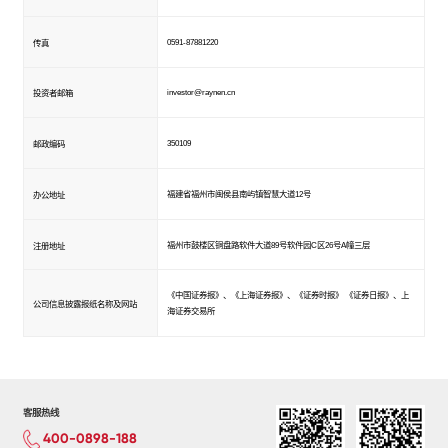
0591-87881220
传真
investor@raynen.cn
投资者邮箱
350109
邮政编码
福建省福州市闽侯县南屿镇智慧大道12号
办公地址
福州市鼓楼区铜盘路软件大道89号软件园C区26号A幢三层
注册地址
《中国证券报》、《上海证券报》、《证券时报》 《证券日报》、上
公司信息披露报纸名称及网站
海证券交易所
客服热线
400-0898-188