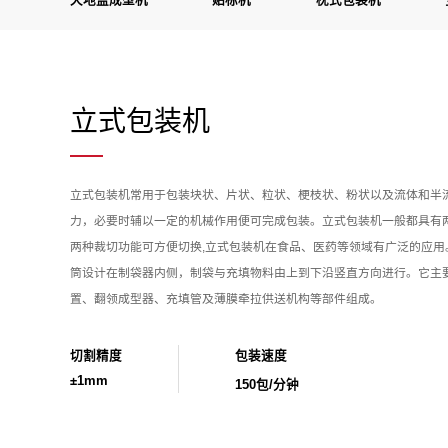
天地盖成型机
贴标机
枕式包装机
立式包装机
立式包装机常用于包装块状、片状、粒状、梗枝状、粉状以及流体和半
力，必要时辅以一定的机械作用便可完成包装。立式包装机一般都具有
两种裁切功能可方便切换,立式包装机在食品、医药等领域有广泛的应
筒设计在制袋器内侧，制袋与充填物料由上到下沿竖直方向进行。它主
置、翻领成型器、充填管及薄膜牵拉供送机构等部件组成。
切割精度
包装速度
±1mm
150包/分钟