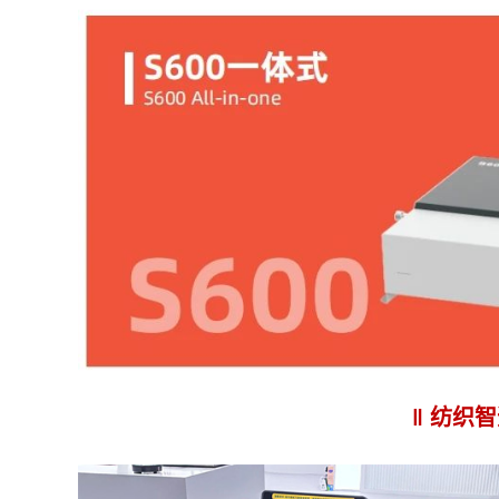
‖
纺织智