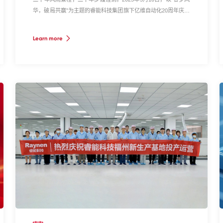
华，破局共赢”为主题的睿能科技集团旗下亿维自动化20周年庆典
大会在深圳蛇口希尔顿酒店隆重举行。公司合作伙伴、行业专
家、企业员工等200余位嘉宾共聚一堂，在光影交织中回溯奋斗足
Learn more
迹，于智造浪潮下共绘未来蓝图。这场承载着感恩、荣耀与野心
的盛会，既是对二十年坚守初心的深情告白，更是面向未来的破
局宣言。