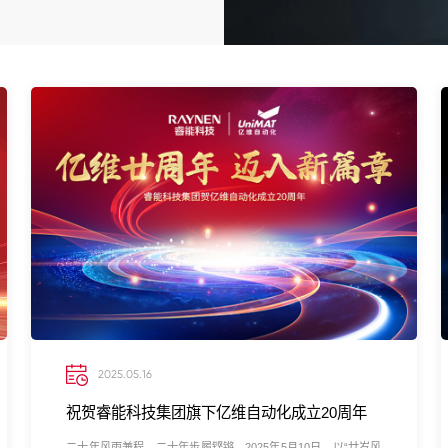
2025.05.16
祝贺睿能科技集团旗下亿维自动化成立20周年
二十年风雨兼程，二十年步履铿锵。2025年5月10日，以“廿岁风