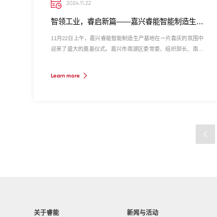
2024.11.22
智领工业，睿启新篇——嘉兴睿能智能制造生产基地正式奠基
11月22日上午，嘉兴睿能智能制造生产基地在一片喜庆的氛围中
迎来了盛大的奠基仪式。嘉兴市南湖区委常委、组织部长、南湖
高新区党工委副书记陈光振，睿能科技集团副总经理蓝李春，睿
能科技集团变频器事业部总经理、嘉兴睿能总经理刘国鹰及各界
Learn more
领导、嘉宾齐聚一堂，共同见证这一历史性时刻。
关于睿能
新闻与活动