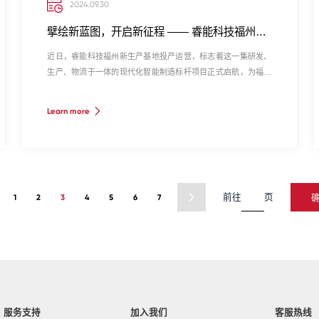
2024.09.30
擘绘新蓝图，开启新征程 —— 睿能科技福州新生产基地投产运营
近日，睿能科技福州新生产基地投产运营，标志着这一集研发、
生产、物流于一体的现代化智能制造标杆项目正式启航，为福州
市高新区乃至全市的产业结构优化与创新发展注入了澎湃动能。
Learn more
1
2
3
4
5
6
7
前往
页
服务支持
加入我们
客服热线