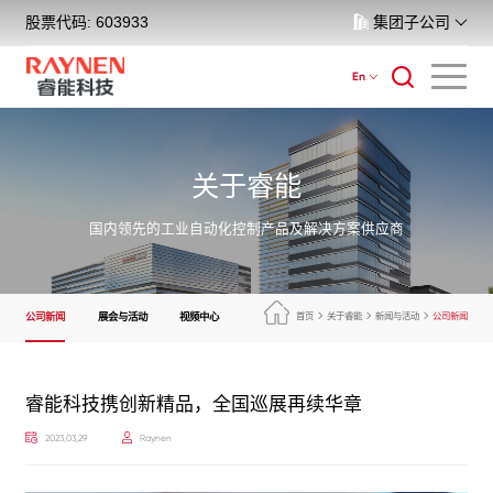
股票代码: 603933
集团子公司
En
关于睿能
国内领先的工业自动化控制产品及解决方案供应商
公司新闻
展会与活动
视频中心
首页
关于睿能
新闻与活动
公司新闻
睿能科技携创新精品，全国巡展再续华章
2023,03,29
Raynen