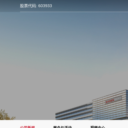
股票代码: 603933