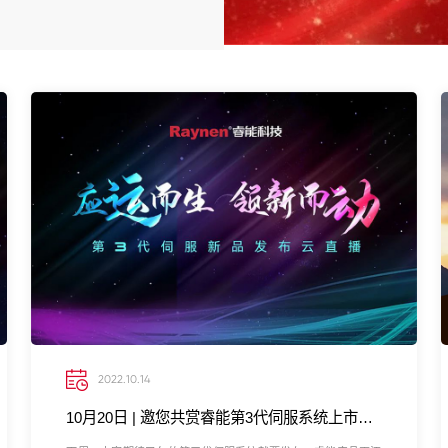
2022.10.14
10月20日 | 邀您共赏睿能第3代伺服系统上市直播