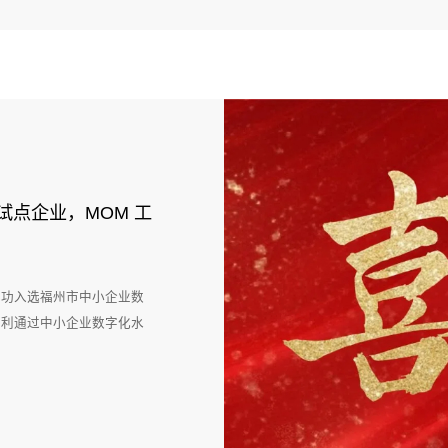
点企业，MOM 工
成功入选福州市中小企业数
顺利通过中小企业数字化水