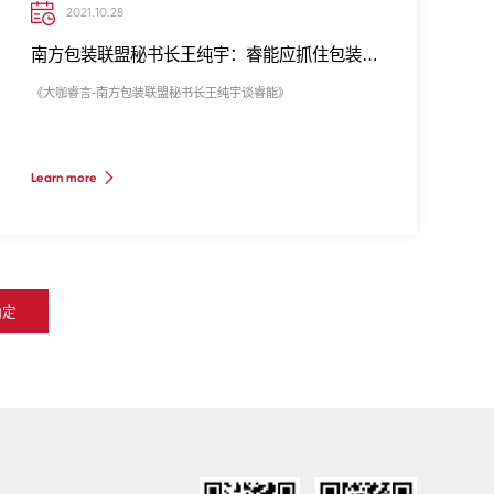
2021.10.28
南方包装联盟秘书长王纯宇：睿能应抓住包装行业发展良机
《大咖睿言-南方包装联盟秘书长王纯宇谈睿能》
Learn more