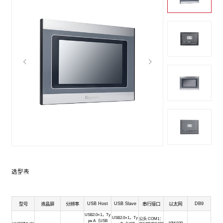
UH500W系列物联网HMI——远程管理专家
远程操控，及时预防
选型表
支持远程上下载设备程序，无需亲自到场调试；故障信息多平台及时
推送，综合分析故障点提供预防依据
USB Host
USB Slave
DB9
型号
液晶屏
分辨率
串行接口
以太网
USB2.0×1，Ty
USB2.0×1，Ty
公头 COM1：
pe A（USB
10M/100