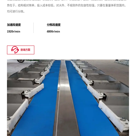
势在于，结构相对简单，投入成本较低，对大件、不规则件的包容性较强，只要在重量体积范围内，
均可进行分拣。
加速段速度
分拣段速度
1920r/min
4800r/min
咨询方案