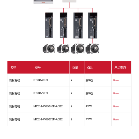
名称
型号
数量
备注
产品查询
伺服驱动
RS2P-2R8L
2
脉冲型
More
伺服驱动
RS2P-5R5L
2
脉冲型
More
伺服电机
MC2H-M06040F-A0B2
2
400W
More
伺服电机
MC2H-M08075F-A0B2
2
750W
More