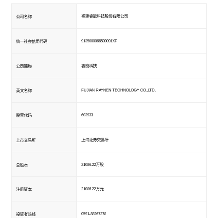
福建睿能科技股份有限公司
公司名称
9135000066509091XF
统一社会信用代码
睿能科技
公司简称
FUJIAN RAYNEN TECHNOLOGY CO.,LTD.
英文名称
603933
股票代码
上海证券交易所
上市交易所
21086.22万股
总股本
21086.22万元
注册资本
0591-88267278
投资者热线