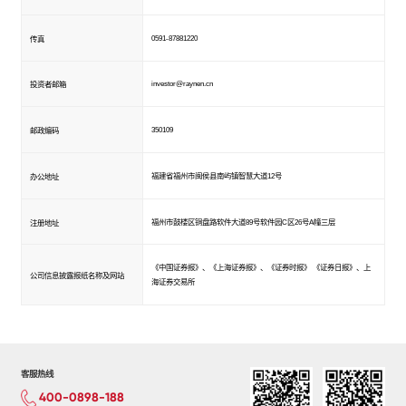
0591-87881220
传真
investor@raynen.cn
投资者邮箱
350109
邮政编码
福建省福州市闽侯县南屿镇智慧大道12号
办公地址
福州市鼓楼区铜盘路软件大道89号软件园C区26号A幢三层
注册地址
《中国证券报》、《上海证券报》、《证券时报》 《证券日报》、上
公司信息披露报纸名称及网站
海证券交易所
客服热线
400-0898-188