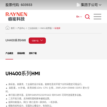
股票代码: 603933
集团子公司
En
首页
产品中心
工业自动化
HMI人机界面
标准屏
UH400系列HMI
切换产品
产品概览
规格参数
资料下载
UH400系列HMI
▲ 高标准，高要求。工业级的设计标准，能够在恶劣环境下长时间稳定可靠运行。
▲ 高配置，大存储。采用四核1GHz CPU 主频，256FLASH+256MB DDR3 更大空
间。
▲ 串行接口更丰富。支持RS485/RS232/RS422 和RS485 可同时连接更多设备。
▲ 二次开发方便。支持梯形图和脚本编程运算。
▲ 组网功能强大。网口/ 串口支持一屏多机、一机多屏。
▲ 细致的结构设计。背面防尘槽设计，有效防尘。