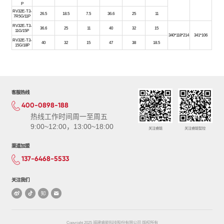
P
RV32E-T3-
26.5
18.5
7.5
36.6
25
11
7R5G/11P
RV32E-T3-
36.6
25
11
40
32
15
11G/15P
340*118*214
341*106
RV32E-T3-
40
32
15
47
38
18.5
15G/18P
客服热线
400-0898-188
热线工作时间周一至周五
9:00~12:00，13:00~18:00
关注睿能
关注睿能智控
渠道加盟
137-6468-5533
关注我们
Copyright 2025 福建睿能科技股份有限公司 版权所有