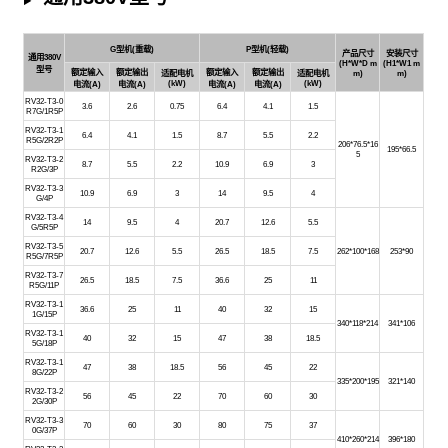
▶
G型机(重载)
P型机(轻载)
产品尺寸
安装尺寸
通用380V
(H*W*D m
(H1*W1 m
型号
额定输入
额定输出
额定输入
额定输出
适配电机
适配电机
m)
m)
(kW)
(kW)
电流(A)
电流(A)
电流(A)
电流(A)
RV32-T3-0
3.6
2.6
0.75
6.4
4.1
1.5
R7G/1R5P
RV32-T3-1
6.4
4.1
1.5
8.7
5.5
2.2
R5G/2R2P
206*76.5*16
195*66.5
5
RV32-T3-2
8.7
5.5
2.2
10.9
6.9
3
R2G/3P
RV32-T3-3
10.9
6.9
3
14
9.5
4
G/4P
RV32-T3-4
14
9.5
4
20.7
12.6
5.5
G/5R5P
RV32-T3-5
20.7
12.6
5.5
26.5
18.5
7.5
262*100*168
253*90
R5G/7R5P
RV32-T3-7
26.5
18.5
7.5
36.6
25
11
R5G/11P
RV32-T3-1
36.6
25
11
40
32
15
1G/15P
340*118*214
341*106
RV32-T3-1
40
32
15
47
38
18.5
5G/18P
RV32-T3-1
47
38
18.5
56
45
22
8G/22P
335*200*195
321*140
RV32-T3-2
56
45
22
70
60
30
2G/30P
RV32-T3-3
70
60
30
80
75
37
0G/37P
410*260*214
396*180