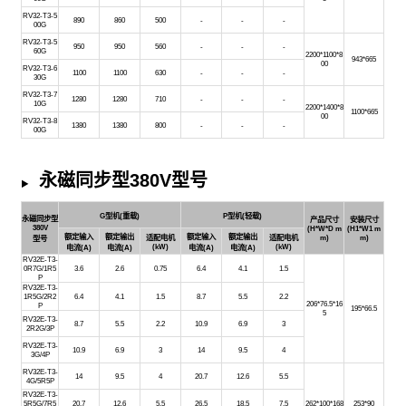
RV32-T3-5
890
860
500
-
-
-
00G
RV32-T3-5
950
950
560
-
-
-
60G
2200*1100*8
943*665
00
RV32-T3-6
1100
1100
630
-
-
-
30G
RV32-T3-7
1280
1280
710
-
-
-
10G
2200*1400*8
1100*665
00
RV32-T3-8
1380
1380
800
-
-
-
00G
永磁同步型380V型号
▶
G型机(重载)
P型机(轻载)
永磁同步型
产品尺寸
安装尺寸
380V
(H*W*D m
(H1*W1 m
额定输入
额定输出
额定输入
额定输出
适配电机
适配电机
m)
m)
型号
(kW)
(kW)
电流(A)
电流(A)
电流(A)
电流(A)
RV32E-T3-
0R7G/1R5
3.6
2.6
0.75
6.4
4.1
1.5
P
RV32E-T3-
1R5G/2R2
6.4
4.1
1.5
8.7
5.5
2.2
206*76.5*16
P
195*66.5
5
RV32E-T3-
8.7
5.5
2.2
10.9
6.9
3
2R2G/3P
RV32E-T3-
10.9
6.9
3
14
9.5
4
3G/4P
RV32E-T3-
14
9.5
4
20.7
12.6
5.5
4G/5R5P
RV32E-T3-
5R5G/7R5
20.7
12.6
5.5
26.5
18.5
7.5
262*100*168
253*90