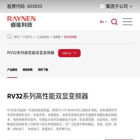
股票代码: 603933
集团子公司
En
首页
产品中心
工业自动化
变频器
低压变频器
RV32系列高性能双显变频器
切换产品
产品概览
规格参数
资料下载
RV32系列高性能双显变频器
RV32系列是新一代高性能变频器，适用于0.75~800kW的三相异步电机，具有独特的书
本型外观结构设计，功能丰富、性能稳定。该系列采用先进的无速度传感器矢量控制技
术、电机参数辨识技术、在线估计技术及磁链估计技术，在调速范围、动态响应、控制
精度及低频转矩上均得到了较大的性能提升，可广泛应用于物料搬运、包装、纺织、起
重、材料加工 、木材加工、金属加工、风机等行业。