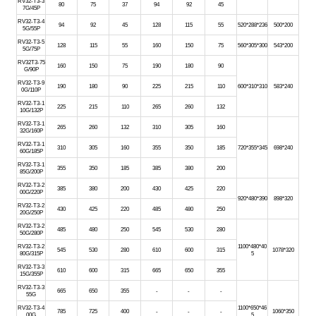
RV32-T3-3
80
75
37
94
92
45
7G/45P
RV32-T3-4
94
92
45
128
115
55
520*288*236
500*200
5G/55P
RV32-T3-5
128
115
55
160
150
75
560*305*300
543*200
5G/75P
RV32T3-75
160
150
75
190
180
90
G/90P
RV32-T3-9
190
180
90
225
215
110
600*310*310
583*240
0G/110P
RV32-T3-1
225
215
110
265
260
132
10G/132P
RV32-T3-1
265
260
132
310
305
160
32G/160P
RV32-T3-1
310
305
160
355
350
185
720*355*345
698*240
60G/185P
RV32-T3-1
355
350
185
385
380
200
85G/200P
RV32-T3-2
385
380
200
430
425
220
00G/220P
920*480*390
898*320
RV32-T3-2
430
425
220
485
480
250
20G/250P
RV32-T3-2
485
480
250
545
530
280
50G/280P
RV32-T3-2
1100*480*40
545
530
280
610
600
315
1078*320
80G/315P
5
RV32-T3-3
610
600
315
665
650
355
15G/355P
RV32-T3-3
665
650
355
-
-
-
55G
RV32-T3-4
1100*650*46
785
725
400
-
-
-
1060*350
00G
5