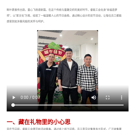
粽叶裹香传古韵，童心飞扬谱新篇。在这个传统与童趣交织的美好时节，睿能工会化身"幸福造梦
师"，以"家文化"为笔，绘就了一幅温暖人心的节日画卷。通过精心设计的双节活动，让每位员工都能
感受到如沐春风般的关怀与呵护。
一、藏在礼物里的小心思
早在节日前，睿能工会便开始活动筹备。通过线上线下问卷、员工意见征集等多元形式，广泛收集覆