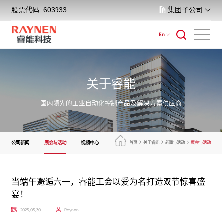
股票代码: 603933
集团子公司
En
关于睿能
国内领先的工业自动化控制产品及解决方案供应商
公司新闻
展会与活动
视频中心
首页
关于睿能
新闻与活动
展会与活动
当端午邂逅六一，睿能工会以爱为名打造双节惊喜盛
宴！
2025,05,30
Raynen