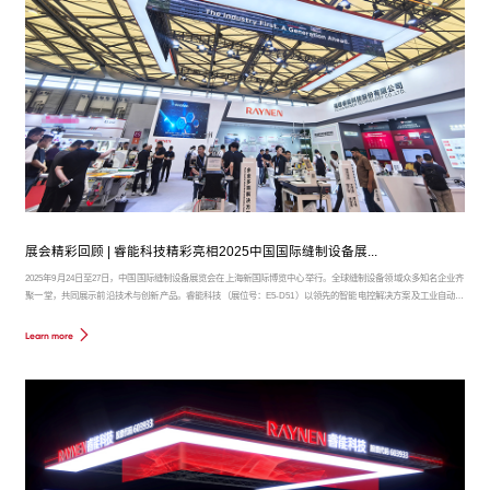
展会精彩回顾 | 睿能科技精彩亮相2025中国国际缝制设备展...
2025年9月24日至27日，中国国际缝制设备展览会在上海新国际博览中心举行。全球缝制设备领域众多知名企业齐
聚一堂，共同展示前沿技术与创新产品。睿能科技（展位号：E5-D51）以领先的智能电控解决方案及工业自动化
产品，吸引了大量专业观众驻足交流，展位现场人潮涌动，气氛热烈。
Learn more