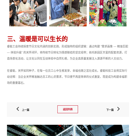
三、温暖是可以生长的
睿能工会持续探索节日文化内涵的创新实践，形成独特的组织逻辑：通过构建 “需求画像 — 精准匹配
— 体验升级” 的关怀闭环，将传统节日转化为情感联结的坚实纽带；依托新园区丰富的配套资源，打
造场景化活动，让文化认同在互动体验中自然扎根，为企业高质量发展注入源源不断的人文动力。
在睿能，关怀如同种子，在每一位员工心中生根发芽，幸福也随之茁壮成长。睿能科技工会用实际行
动诠释：当企业关怀精准触达员工的心灵需求，节日便不再是简单的仪式重复，而是成为构建幸福职
场的重要基石。
返回列表
上一篇
下一篇