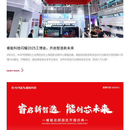
睿能科技闪耀2025工博会，开启智造新未来
9月23日，2025中国国际工业博览会在上海国家会展中心隆重启幕。睿能科技携多款新品与行业解决方案亮相6.1号
馆E110展台。开展首日，展台便迎来众多专业观众、合作伙伴及行业媒体驻足交流，现场人气火爆！
Learn more