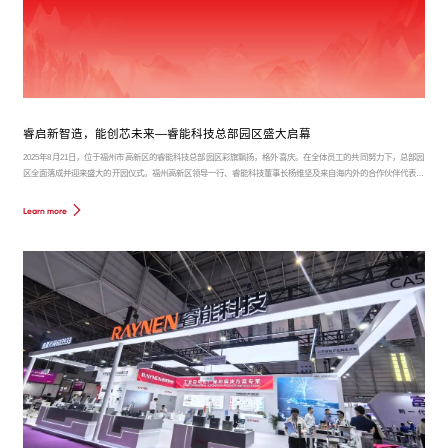
睿启新智造，能创芯未来—睿能科技总部园区盛大启幕
2025年8月21日，位于福州市高新区的睿能科技总部园区彩旗飘扬，格外喜庆。在全体员工的共同努力下，总部园
区全面落成并迎来盛大的开园仪式。福州高新区领导一行、睿能科技董事长杨维坚及来自海内外的合作伙伴代表、
建设单位相关人员、广大员工出席了本次活动，共同见证了这一里程碑时刻。
Learn more