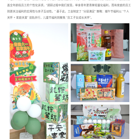
盖全年龄段员工的个性化诉求。“调研过程中我们发现，单身青年更青睐轻量化福利，而有家庭的员工
则更关注福利的实用性与亲子互动性。” 基于此，工会制定了 “分层满足” 策略：端午节福利以 “个人
关怀 + 家庭关爱” 双轨并行，儿童节福利则聚焦 “员工子女成长关怀”。