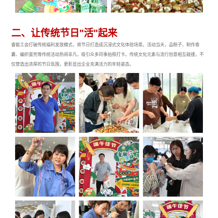
二、让传统节日"活"起来
睿能工会打破传统福利发放模式，将节日打造成沉浸式文化体验场景。活动当天，品粽子、制作香
囊、编织蛋兜等传统活动热闹非凡，吸引众多同事拍照打卡。传统文化元素与流行创意相互碰撞，不
仅营造出浓厚的节日氛围，更彰显出企业充满活力的年轻姿态。