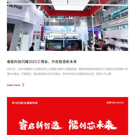
睿能科技闪耀2025工博会，开启智造新未来
9月23日，2025中国国际工业博览会在上海国家会展中心隆重启幕。睿能科技携多款新品与行业解决方案亮相6.1号
馆E110展台。开展首日，展台便迎来众多专业观众、合作伙伴及行业媒体驻足交流，现场人气火爆！
Learn more