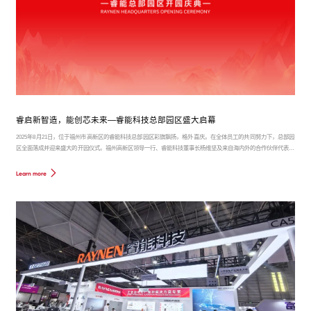
睿启新智造，能创芯未来—睿能科技总部园区盛大启幕
2025年8月21日，位于福州市高新区的睿能科技总部园区彩旗飘扬，格外喜庆。在全体员工的共同努力下，总部园
区全面落成并迎来盛大的开园仪式。福州高新区领导一行、睿能科技董事长杨维坚及来自海内外的合作伙伴代表、
建设单位相关人员、广大员工出席了本次活动，共同见证了这一里程碑时刻。
Learn more