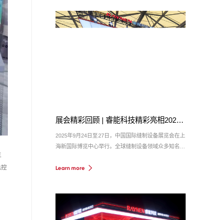
展会精彩回顾 | 睿能科技精彩亮相2025中国国际缝制设备展...
2025年9月24日至27日，中国国际缝制设备展览会在上
海新国际博览中心举行。全球缝制设备领域众多知名企
主
业齐聚一堂，共同展示前沿技术与创新产品。睿能科技
电控
Learn more
（展位号：E5-D51）以领先的智能电控解决方案及工
业自动化产品，吸引了大量专业观众驻足交流，展位现
场人潮涌动，气氛热烈。