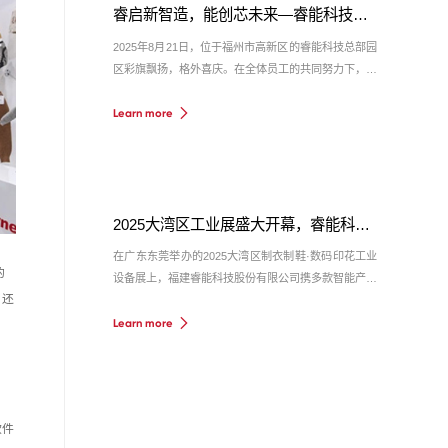
睿启新智造，能创芯未来—睿能科技总部园区盛大启幕
2025年8月21日，位于福州市高新区的睿能科技总部园
区彩旗飘扬，格外喜庆。在全体员工的共同努力下，总
部园区全面落成并迎来盛大的开园仪式。福州高新区领
Learn more
导一行、睿能科技董事长杨维坚及来自海内外的合作伙
伴代表、建设单位相关人员、广大员工出席了本次活
动，共同见证了这一里程碑时刻。
2025大湾区工业展盛大开幕，睿能科技智能解决方案引瞩目
在广东东莞举办的2025大湾区制衣制鞋·数码印花工业
的
设备展上，福建睿能科技股份有限公司携多款智能产品
，还
及解决方案亮相，全方位展示了睿能科技在工业自动化
Learn more
与智能控制领域的技术实力。
软件