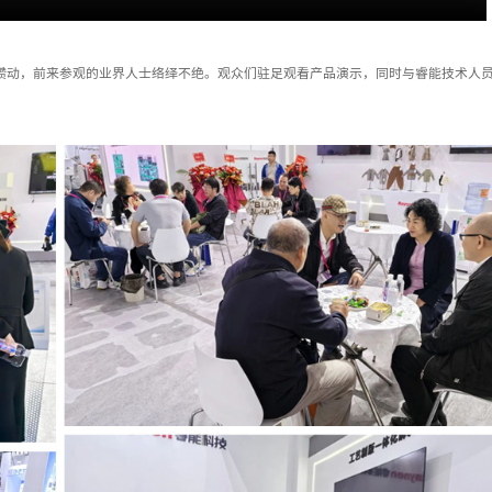
攒动，前来参观的业界人士络绎不绝。观众们驻足观看产品演示，同时与睿能技术人