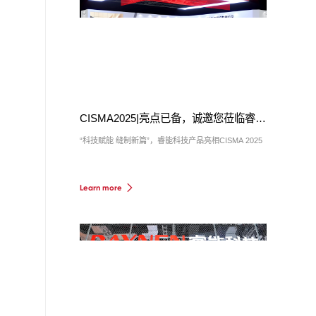
CISMA2025|亮点已备，诚邀您莅临睿能展位E5-D51
“科技赋能 缝制新篇”，睿能科技产品亮相CISMA 2025
Learn more