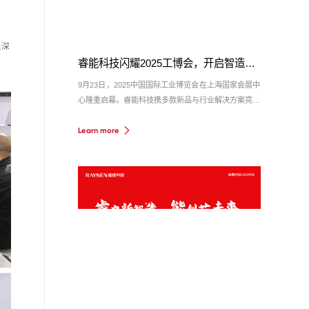
员深
睿能科技闪耀2025工博会，开启智造新未来
9月23日，2025中国国际工业博览会在上海国家会展中
心隆重启幕。睿能科技携多款新品与行业解决方案亮相
6.1号馆E110展台。开展首日，展台便迎来众多专业观
Learn more
众、合作伙伴及行业媒体驻足交流，现场人气火爆！