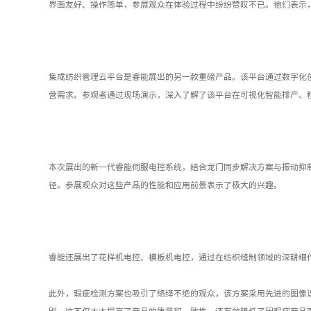
界面友好、操作简单，参展观众在体验过程中纷纷赞叹不已。他们表示
集成纺织管理云平台是睿能展出的另一款重磅产品。该平台通过数字化
营需求。参观者通过现场演示，深入了解了该平台在可视化智能排产、
本次展出的新一代睿能伺服电控系统，结合龙门同步解决方案与振动抑
径。参展观众对这些产品的性能和应用前景表示了极大的兴趣。
睿能还展出了花样机电控、模板机电控，通过在纺织缝制领域的深耕细
此外，瑕疵检测方案也吸引了络绎不绝的观众，该方案采用先进的图像