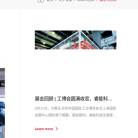
展会回顾 | 工博会圆满收官，睿能科技以创新方案引领产业升级...
9月27日，为期五天的中国国际工业博览会在上海国家
会展中心顺利落下帷幕。展会期间，睿能科技全面展示
了从工业自动化核心产品到行业解决方案的全栈能力，
Learn more
赢得了业界的广泛关注与高度评价。