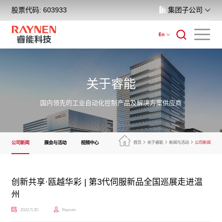
股票代码: 603933
集团子公司
En
关于睿能
国内领先的工业自动化控制产品及解决方案供应商
公司新闻
展会与活动
视频中心
首页
关于睿能
新闻与活动
公司新闻
创新共享·瓯越华彩 | 第3代伺服新品全国巡展走进温
州
2022,11,30
Raynen