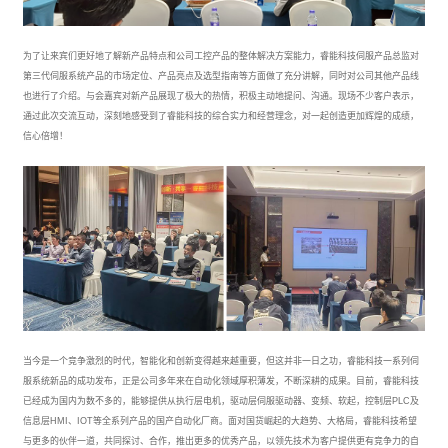
为了让来宾们更好地了解新产品特点和公司工控产品的整体解决方案能力，睿能科技伺服产品总监对
第三代伺服系统产品的市场定位、产品亮点及选型指南等方面做了充分讲解，同时对公司其他产品线
也进行了介绍。与会嘉宾对新产品展现了极大的热情，积极主动地提问、沟通。现场不少客户表示，
通过此次交流互动，深刻地感受到了睿能科技的综合实力和经营理念，对一起创造更加辉煌的成绩，
信心倍增！
当今是一个竞争激烈的时代，智能化和创新变得越来越重要，但这并非一日之功，睿能科技一系列伺
服系统新品的成功发布，正是公司多年来在自动化领域厚积薄发，不断深耕的成果。目前，睿能科技
已经成为国内为数不多的，能够提供从执行层电机，驱动层伺服驱动器、变频、软起，控制层PLC及
信息层HMI、IOT等全系列产品的国产自动化厂商。面对国货崛起的大趋势、大格局，睿能科技希望
与更多的伙伴一道，共同探讨、合作，推出更多的优秀产品，以领先技术为客户提供更有竞争力的自