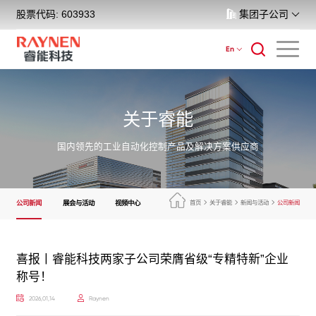
股票代码: 603933
集团子公司
En
关于睿能
国内领先的工业自动化控制产品及解决方案供应商
公司新闻
展会与活动
视频中心
首页
关于睿能
新闻与活动
公司新闻
喜报丨睿能科技两家子公司荣膺省级“专精特新”企业
称号！
2026,01,14
Raynen