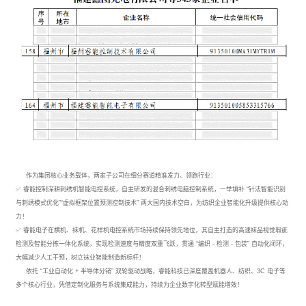
作为集团核心业务载体，两家子公司在细分赛道精准发力、领跑行业：
✅ 睿能控制深耕刺绣机智能电控系统，自主研发的混合刺绣电脑控制系统，一举填补 “针法智能识别
与刺绣模式优化”“虚拟框架位置预测控制技术” 两大国内技术空白，为纺织企业智能化升级提供核心动
力！
✅ 睿能电子在横机、袜机、花样机电控系统市场持续保持领先地位，其自主打造的高速袜品视觉瑕疵
检测及智能分拣一体化系统，实现检测速度与精度双重飞跃，贯通 “编织 - 检测 - 包装” 自动化闭环，
大幅减少人工干预，树立袜业智能制造新标杆！
依托 “工业自动化 + 半导体分销” 双轮驱动战略，睿能科技已深度覆盖机器人、纺织、3C 电子等
多个核心行业，凭借定制化服务与系统集成能力，持续为企业数字化转型赋能增效！